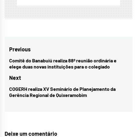
Navegação
Previous
de
Comitê do Banabuiú realiza 88ª reunião ordinária e
Previous
elege duas novas instituições para o colegiado
Post
post:
Next
COGERH realiza XV Seminário de Planejamento da
Next
Gerência Regional de Quixeramobim
post:
Deixe um comentário