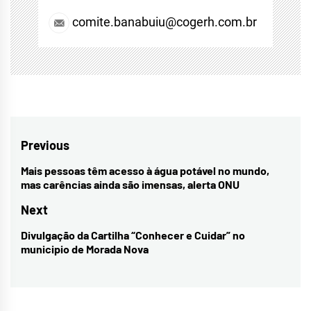
comite.banabuiu@cogerh.com.br
Navegação
Previous
de
Mais pessoas têm acesso à água potável no mundo,
Previous
mas carências ainda são imensas, alerta ONU
Post
post:
Next
Divulgação da Cartilha “Conhecer e Cuidar” no
Next
municipio de Morada Nova
post: